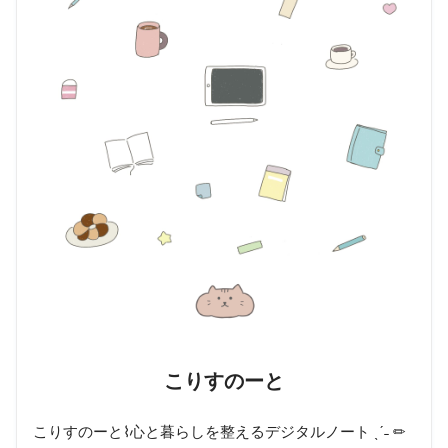
こりすのーと
こりすのーと⌇心と暮らしを整えるデジタルノート ˎˊ˗ ✏︎