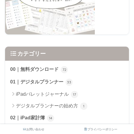
カテゴリー
00｜無料ダウンロード
72
01｜デジタルプランナー
33
iPadバレットジャーナル
17
デジタルプランナーの始め方
1
02｜iPad家計簿
14
お問い合わせ
プライバシーポリシー
03｜デジタルステッカー
51