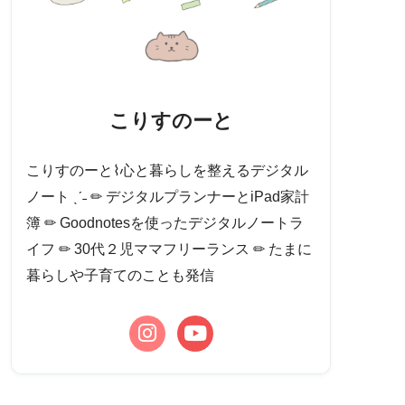
こりすのーと
こりすのーと⌇心と暮らしを整えるデジタル
ノート ˎˊ˗ ✏︎ デジタルプランナーとiPad家計
簿 ✏︎ Goodnotesを使ったデジタルノートラ
イフ ✏︎ 30代２児ママフリーランス ✏︎ たまに
暮らしや子育てのことも発信