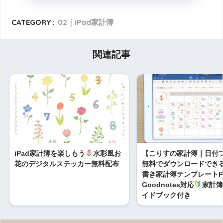
CATEGORY :
02｜iPad家計簿
関連記事
iPad家計簿を楽しもう
水彩風お
【こりすの家計簿｜日付
花のデジタルステッカー無料配布
無料でダウンロードできるi
書き家計簿テンプレートP
Goodnotes対応
家計
イドブック付き